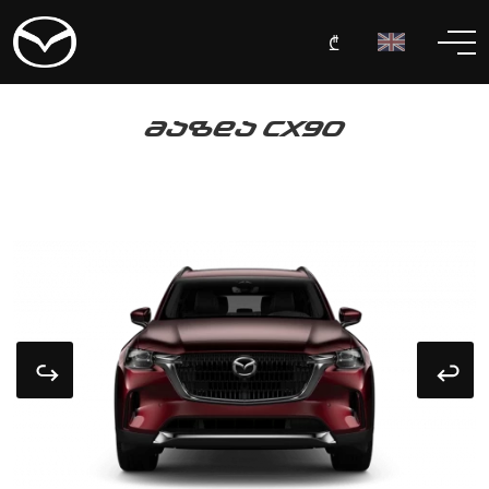
₾
ᲛᲐᲖᲓᲐ CX90