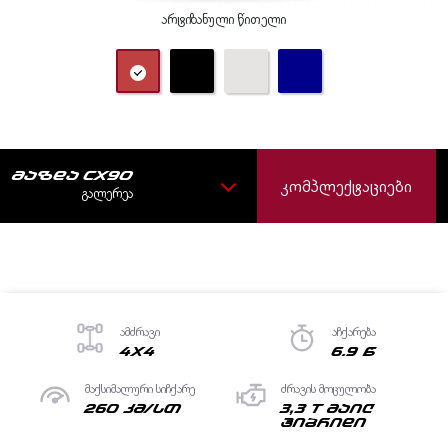
არტიზანული წითელი
ᲛᲐᲖᲓᲐ CX90
ᲙᲝᲛᲞᲚᲔᲥᲢᲐᲪᲘᲔᲑᲘ
ᲒᲐᲚᲔᲠᲔᲐ
ამძრავი
აჩქარება
4X4
6.9 წ
მაქსიმალური სიჩქარე
ძრავის მოცულობა
260 კმ/სთ
3,3 T მაილ
ჰიბრიდი