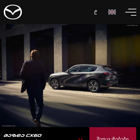
₾
ᲛᲐᲖᲓᲐ CX60
ᲨᲔᲗᲐᲕᲐᲖᲔᲑᲔᲑᲘ