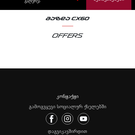
ᲒᲐᲚᲔᲠᲔᲐ
ᲛᲐᲖᲓᲐ CX60
Offers
კონტაქტი
გამოგვყევი სოციალურ ქსელებში
დაგვიკავშირდით