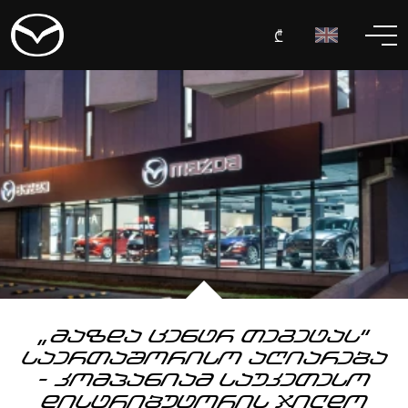
₾
„მაზდა ცენტრ თეგეტას“
საერთაშორისო აღიარება
- კომპანიამ საუკეთესო
დისტრიბუტორის ჯილდო